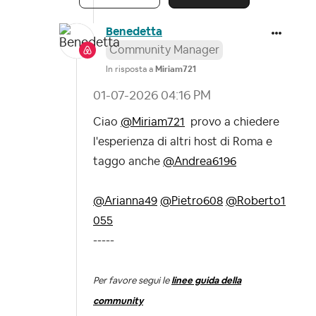
Benedetta
Community Manager
In risposta a
Miriam721
‎01-07-2026
04:16 PM
Ciao
@Miriam721
provo a chiedere
l'esperienza di altri host di Roma e
taggo anche
@Andrea6196
@Arianna49
@Pietro608
@Roberto1
055
-----
Per favore segui le
linee guida della
community