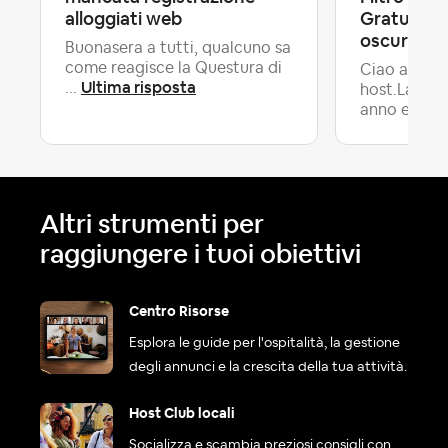
alloggiati web
Gratuita: i
oscura se 
Buonasera a tutti, qualcuno sa
come reagisce la Questura di
Ciao a tutti
Ultima risposta
...
host.Lavoro
anno e m...
Altri strumenti per
raggiungere i tuoi obiettivi
Centro Risorse
Esplora le guide per l'ospitalità, la gestione
degli annunci e la crescita della tua attività.
Host Club locali
Socializza e scambia preziosi consigli con