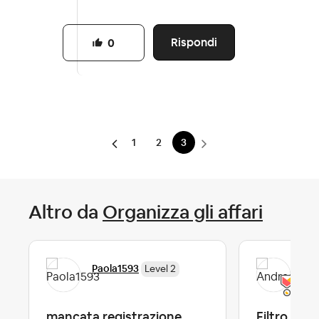
Rispondi
0
1
2
3
Altro da
Organizza gli affari
Paola1593
And
Level 2
mancata registrazione
Filtro Can