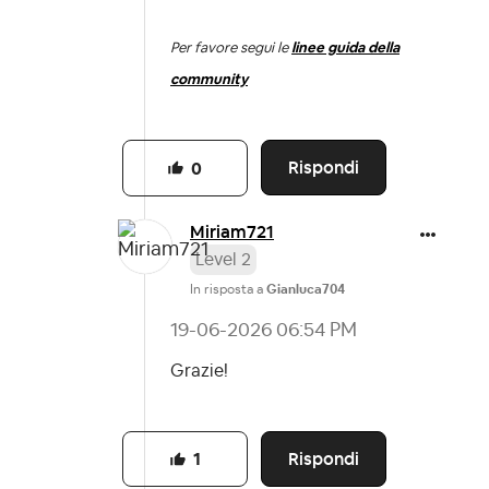
Per favore segui le
linee guida della
community
Rispondi
0
Miriam721
Level 2
In risposta a
Gianluca704
‎19-06-2026
06:54 PM
Grazie!
Rispondi
1