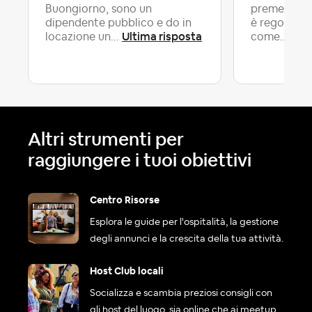
Buongiorno, sono un
premetto ch
dipendente pubblico e do in
è regolarme
Ultima risposta
Ult
locazione un...
come...
Altri strumenti per
raggiungere i tuoi obiettivi
Centro Risorse
Esplora le guide per l'ospitalità, la gestione
degli annunci e la crescita della tua attività.
Host Club locali
Socializza e scambia preziosi consigli con
gli host del luogo, sia online che ai meetup