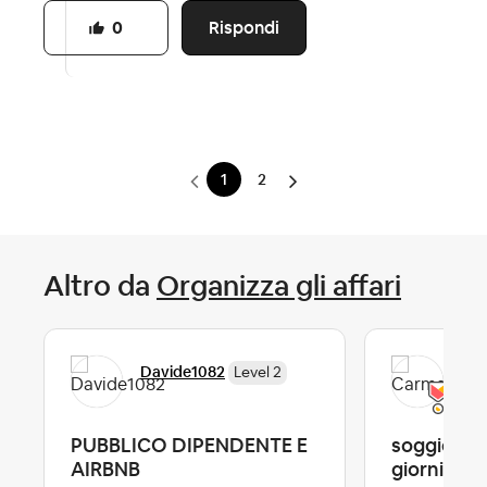
Rispondi
0
1
2
Altro da
Organizza gli affari
Davide1082
Car
Level 2
PUBBLICO DIPENDENTE E
soggiorni 
AIRBNB
giorni