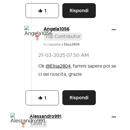
Rispondi
1
Angela1056
Top Contributor
In risposta a
Elisa2804
‎21-03-2025
07:50 AM
Ok
@Elisa2804
, fammi sapere poi se
ci sei riuscita, grazie
Rispondi
1
Alessandro991
Level 2