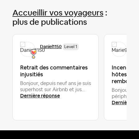
Accueillir vos voyageurs
:
plus de publications
Daniel1150
Mar
Level 1
Retrait des commentaires
Incendie g
injusitiés
hôtes assu
rembourse
Bonjour, depuis neuf ans je suis
superhost sur Airbnb et jus...
Bonjour à to
Dernière réponse
périphérie d
Dernière ré