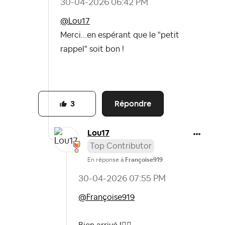
‎30-04-2026
06:42 PM
@Lou17
Merci...en espérant que le "petit
rappel" soit bon !
Répondre
3
Lou17
Top Contributor
En réponse à
Françoise919
‎30-04-2026
07:55 PM
@Françoise919