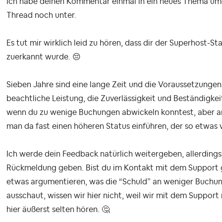
Ich habe deinen Kommentar einmal in ein neues Thema umg
Thread noch unter.
Es tut mir wirklich leid zu hören, dass dir der Superhost-St
zuerkannt wurde.
😔
Sieben Jahre sind eine lange Zeit und die Voraussetzungen 
beachtliche Leistung, die Zuverlässigkeit und Beständigkeit 
wenn du zu wenige Buchungen abwickeln konntest, aber ans
man da fast einen höheren Status einführen, der so etwas 
Ich werde dein Feedback natürlich weitergeben, allerdings
Rückmeldung geben. Bist du im Kontakt mit dem Support g
etwas argumentieren, was die “Schuld” an weniger Buchun
ausschaut, wissen wir hier nicht, weil wir mit dem Suppor
hier äußerst selten hören.
🤔