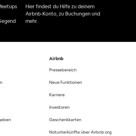
 Meetups
Hier findest du Hilfe zu deinem
Airbnb-Konto, zu Buchungen und
 Gegend
mehr.
Airbnb
Pressebereich
en
Neue Funktionen
Karriere
Investoren
geben
Geschenkkarten
Notunterkünfte über Airbnb.org