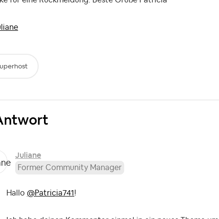
liane
uperhost
Antwort
Juliane
Former Community Manager
Hallo
@Patricia741
!