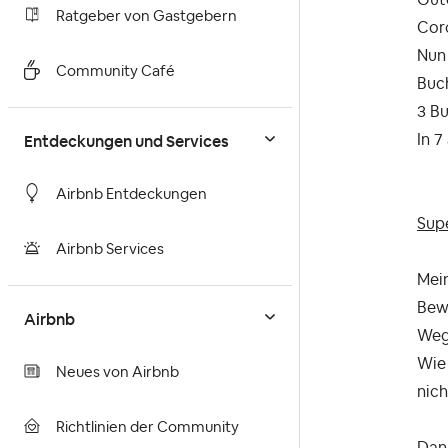
Ratgeber von Gastgebern
Cor
Nun
Community Café
Buc
3 B
Entdeckungen und Services
In 7
Airbnb Entdeckungen
Supe
Airbnb Services
Mei
Bew
Airbnb
Weg
Wie 
Neues von Airbnb
nic
Richtlinien der Community
Dan