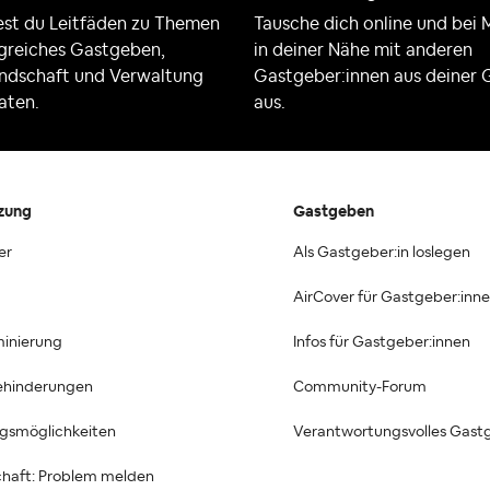
dest du Leitfäden zu Themen
Tausche dich online und bei
lgreiches Gastgeben,
in deiner Nähe mit anderen
ndschaft und Verwaltung
Gastgeber:innen aus deiner
aten.
aus.
zung
Gastgeben
er
Als Gastgeber:in loslegen
AirCover für Gastgeber:inn
minierung
Infos für Gastgeber:innen
Behinderungen
Community-Forum
ngsmöglichkeiten
Verantwortungsvolles Gast
haft: Problem melden