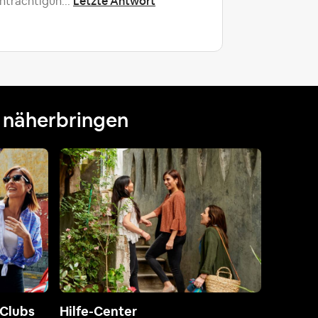
Letzte Antwort
nträchtigun...
Whirlpool 
Antwort
n näherbringen
-Clubs
Hilfe-Center