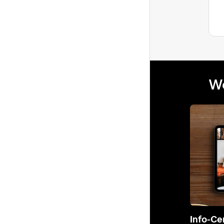
We
Info-Ce