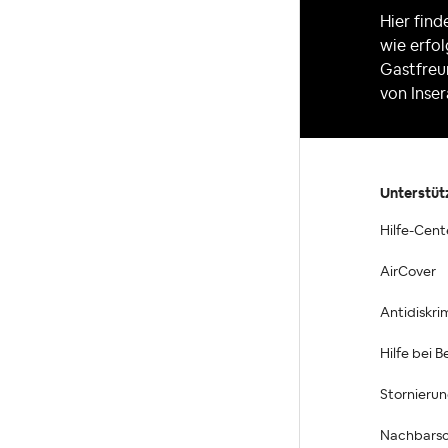
Hier fin
wie erfo
Gastfreu
von Inser
Unterstüt
Hilfe-Cent
AirCover
Antidiskri
Hilfe bei 
Stornieru
Nachbarsc