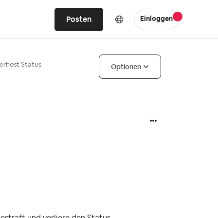
Posten
Einloggen
erhost Status
Optionen
traft und verliere den Status.