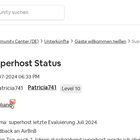
unity Center (DE)
Unterkünfte
Gäste willkommen heißen
Sup
perhost Status
-07-2024
06:33 PM
Patricia741
Level 10
liane
a: superhost letzte Evaluierung Juli 2024.
dback an AirBnB
n Tag, nach 7 Jahren durchgehend superhost werde ich abges