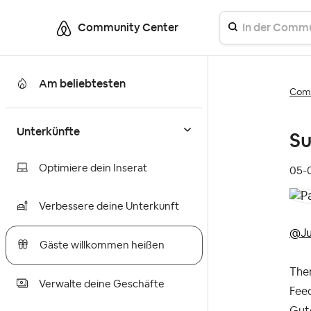
Community Center
Am beliebtesten
Comm
Unterkünfte
Su
Optimiere dein Inserat
‎05
Verbessere deine Unterkunft
@Ju
Gäste willkommen heißen
Them
Verwalte deine Geschäfte
Fee
Gute