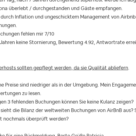
ona überlebt / durchgestanden und Gäste empfangen.
 durch Inflation und ungeschicktem Management von Airbnb
hungen.
uchungen fehlen mir 7/10
 Jahren keine Stornierung, Bewertung 4.92, Antwortrate erre
rhosts sollten gepflegt werden, da sie Qualität abliefern
.
ne Preise sind niedriger als in der Umgebung. Mein Engagem
ertungen zu lesen.
en 3 fehlenden Buchungen können Sie keine Kulanz zeigen?
sieht die Bilanz der weltweiten Buchungen von AirBnB aus? 
ht nochmals überprüft werden?
ke für eine Rückmeldung. Beste Grüße Patricia