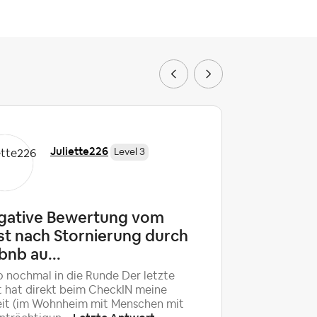
Juliette226
Level 3
gative Bewertung vom
Schimme
st nach Stornierung durch
versto
bnb au...
Heiz...
o nochmal in die Runde Der letzte
Zuerst wu
 hat direkt beim CheckIN meine
Schlafzim
it (im Wohnheim mit Menschen mit
gebucht, m