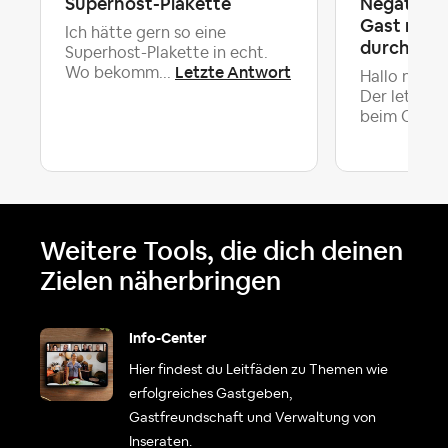
Superhost-Plakette
Negative 
Gast nach
Ich hätte gern so eine
durch Airb
Superhost-Plakette in echt.
Letzte Antwort
Wo bekomm...
Hallo nochm
Der letzte 
Le
beim C...
Weitere Tools, die dich deinen
Zielen näherbringen
Info-Center
Hier findest du Leitfäden zu Themen wie
erfolgreiches Gastgeben,
Gastfreundschaft und Verwaltung von
Inseraten.