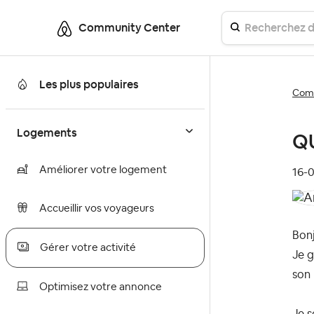
Community Center
Les plus populaires
Comm
Logements
Q
Améliorer votre logement
‎16-
Accueillir vos voyageurs
Bonj
Gérer votre activité
Je g
son
Optimisez votre annonce
Je s