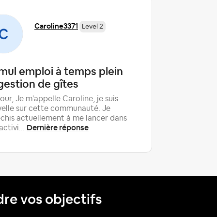
Caroline3371
Level 2
mul emploi à temps plein
Statist
gestion de gîtes
Bonjour à 
l’aventur
our, Je m'appelle Caroline, je suis
sur Airbnb
elle sur cette communauté. Je
Derni
ca...
échis actuellement à me lancer dans
Dernière réponse
activi...
dre vos objectifs