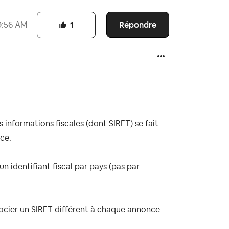
Répondre
9:56 AM
1
s informations fiscales (dont SIRET)
se fait
ce.
un identifiant fiscal par pays (pas par
ssocier un SIRET différent à chaque annonce