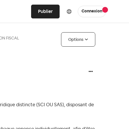
Publier
Connexion
ON FISCAL
Options
ridique distincte (SCI OU SAS), disposant de
chaque annonce individuellement, afin d'être