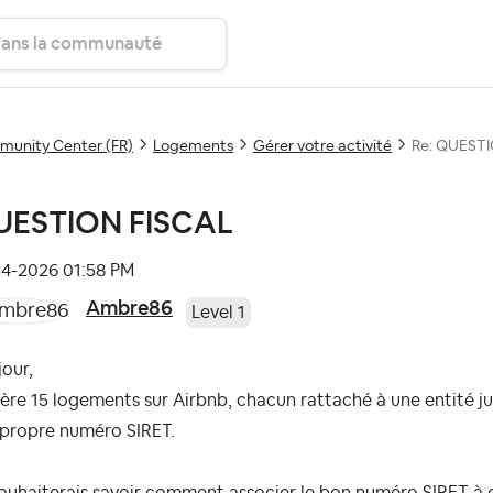
unity Center (FR)
Logements
Gérer votre activité
Re: QUESTI
UESTION FISCAL
04-2026
01:58 PM
Ambre86
Level 1
our,
ère 15 logements sur Airbnb, chacun rattaché à une entité ju
 propre numéro SIRET.
ouhaiterais savoir comment associer le bon numéro SIRET à 