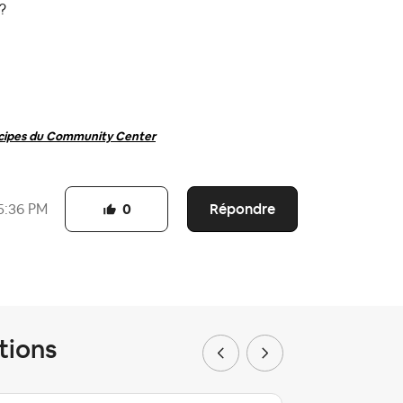
?
ncipes du Community Center
Répondre
5:36 PM
0
tions