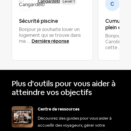
Cangardel0
Car
Level 1
Sécurité piscine
Cumul emp
plein et g
Bonjour je souhaite louer un
logement qui se trouve dans
Bonjour, Je
Dernière réponse
ma ...
Caroline, je
Der
cette ...
Plus d'outils pour vous aider à
atteindre vos objectifs
Centre de ressources
Découvrez des guides pour vous aider à
accueillir des voyageurs, gérer votre