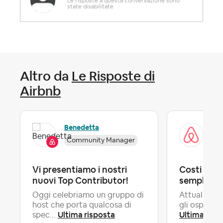
Altro da
Le Risposte di
Airbnb
Benedetta
Air
Community Manager
Of
Vi presentiamo i nostri
Costi del s
nuovi Top Contributor!
semplifica
Oggi celebriamo un gruppo di
Attualmente
host che porta qualcosa di
gli ospiti c
Ultima risposta
Ultima risp
spec...