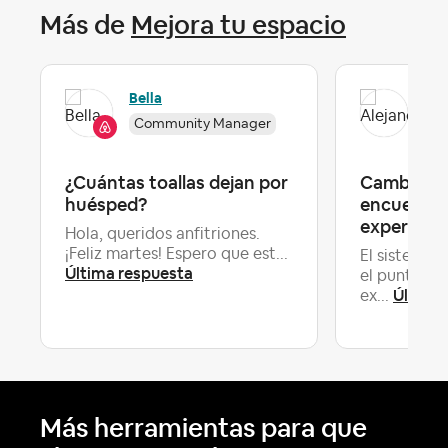
Más de
Mejora tu espacio
Ale
Bella
Community Manager
Lev
¿Cuántas toallas dejan por
Cambio de
huésped?
encuentro
experienc
Hola, queridos anfitriones.
¡Feliz martes! Espero que est...
El sistema 
Última respuesta
el punto de
Última
ex...
Más herramientas para que