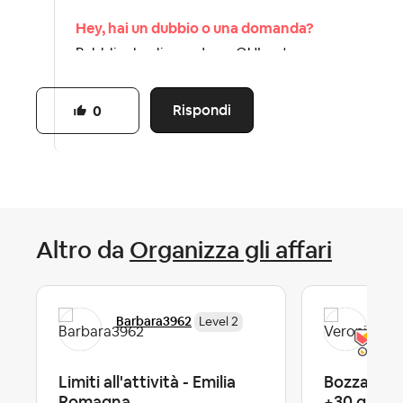
Hey, hai un dubbio o una domanda?
Pubblicala cliccando >>QUI<< troveremo
la risposta insieme.
Dai un’occhiata alla nostra netiquette, le
Rispondi
0
Linee guida della community
Altro da
Organizza gli affari
Barbara3962
Ver
Level 2
Limiti all'attività - Emilia
Bozza cont
Romagna
+30 giorni