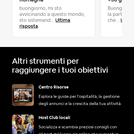
buongiorno, mi sto
Buongiorno
avvicinando a questo mondo,
la partita i
Ultima
Ultim
sto sistemand...
che...
risposta
Altri strumenti per
raggiungere i tuoi obiettivi
Centro Risorse
Esplora le guide per l'ospitalità, la gestione
degli annunci e la crescita della tua attività.
Host Club locali
Socializza e scambia preziosi consigli con