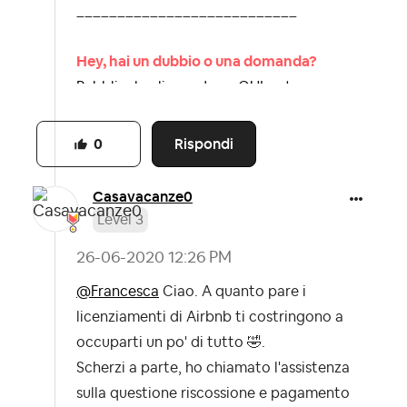
___________________________
Hey, hai un dubbio o una domanda?
Pubblicala cliccando >>QUI<< troveremo
la risposta insieme.
Dai un’occhiata alla nostra netiquette, le
Rispondi
0
Linee guida della community
Casavacanze0
Level 3
‎26-06-2020
12:26 PM
@Francesca
Ciao. A quanto pare i
licenziamenti di Airbnb ti costringono a
occuparti un po' di tutto
🤣
.
Scherzi a parte, ho chiamato l'assistenza
sulla questione riscossione e pagamento