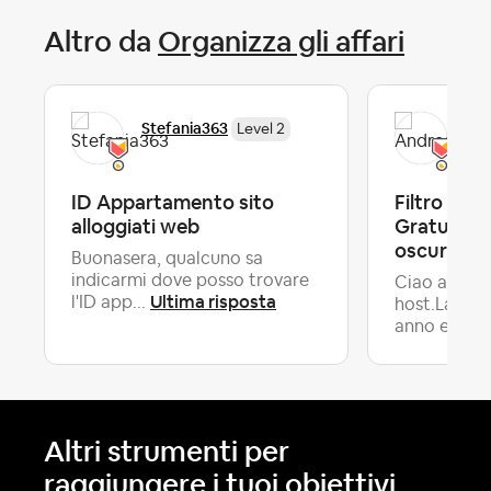
Altro da
Organizza gli affari
Stefania363
And
Level 2
ID Appartamento sito
Filtro Can
alloggiati web
Gratuita: i
oscura se 
Buonasera, qualcuno sa
indicarmi dove posso trovare
Ciao a tutti
Ultima risposta
l'ID app...
host.Lavoro
anno e m...
Altri strumenti per
raggiungere i tuoi obiettivi