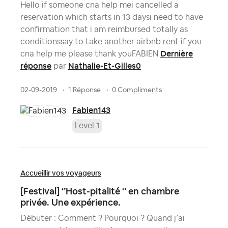
Hello if someone cna help mei cancelled a
reservation which starts in 13 daysi need to have
confirmation that i am reimbursed totally as
conditionssay to take another airbnb rent if you
Dernière
cna help me please thank youFABIEN
réponse
Nathalie-Et-Gilles0
par
02-09-2019
1 Réponse
0 Compliments
Fabien143
Level 1
Accueillir vos voyageurs
[Festival] ‘’Host-pitalité ‘’ en chambre
privée. Une expérience.
Débuter : Comment ? Pourquoi ? Quand j’ai