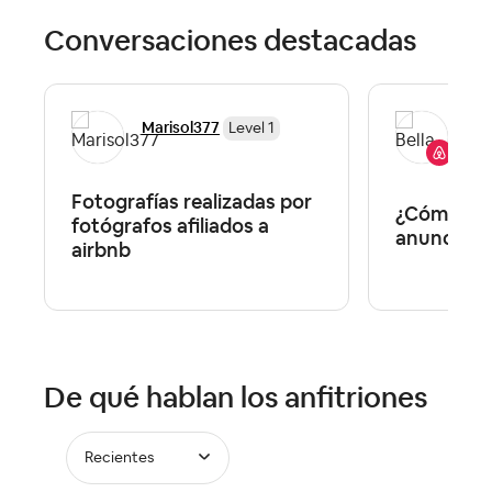
Conversaciones destacadas
Bel
Marisol377
Level 1
Co
Fotografías realizadas por
¿Cómo desc
fotógrafos afiliados a
anuncio en
airbnb
De qué hablan los anfitriones
Recientes