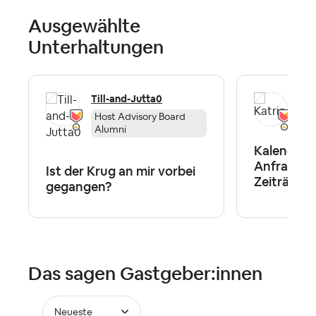
Ausgewählte
Unterhaltungen
Till-and-Jutta0
Kat
Host Advisory Board
Alumni
Kalenderp
Anfragen 
Ist der Krug an mir vorbei
Zeiträume
gegangen?
Das sagen Gastgeber:innen
Neueste